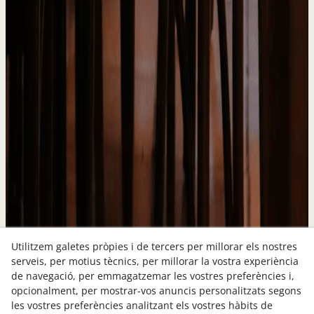
Utilitzem galetes pròpies i de tercers per millorar els nostres
serveis, per motius tècnics, per millorar la vostra experiència
de navegació, per emmagatzemar les vostres preferències i,
opcionalment, per mostrar-vos anuncis personalitzats segons
les vostres preferències analitzant els vostres hàbits de