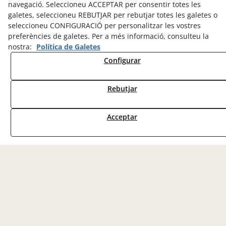
navegació. Seleccioneu ACCEPTAR per consentir totes les
galetes, seleccioneu REBUTJAR per rebutjar totes les galetes o
seleccioneu CONFIGURACIÓ per personalitzar les vostres
preferències de galetes. Per a més informació, consulteu la
nostra:
Política de Galetes
Configurar
Rebutjar
HISTÒRIA
Acceptar
La història de l'Eixida és la de
dos noies que el 16 d'abril de
1999 vam obrir una
petita croissanteria amb el
suport de les nostres famílies.